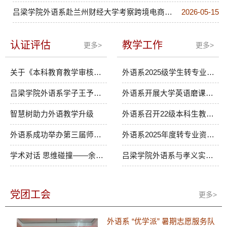
吕梁学院外语系赴兰州财经大学考察跨境电商专业建设
2026-05-15
认证评估
教学工作
更多>
更多>
关于《本科教育教学审核评估自评报告》的公示通知
外语系2025级学生转专业资格初审拟通过结果公示
吕梁学院外语系学子王予婷同学荣获第五届“用英语讲中国故事大会”大学生组“未来之星”
外语系开展大学英语磨课活动
智慧树助力外语教学升级
外语系召开22级本科生教育实习总结大会暨24级专升本学生教育实习动员大会
外语系成功举办第三届师范生教学技能大赛
外语系2025年度转专业资格初审拟通过结果公示
学术对话 思维碰撞——余小强教授外语系座谈交流会
吕梁学院外语系与孝义实验中学携手，共筑实习育人新篇
党团工会
更多>
外语系 “优学派” 暑期志愿服务队